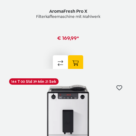
AromaFresh Pro X
Filterkaffeemaschine mit Mahlwerk
€ 169,99*
T
Std
Min
Sek
144
00
39
20