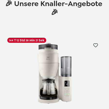
🎉 Unsere Knaller-Angebote
🎉
T
Std
Min
Sek
144
12
38
20