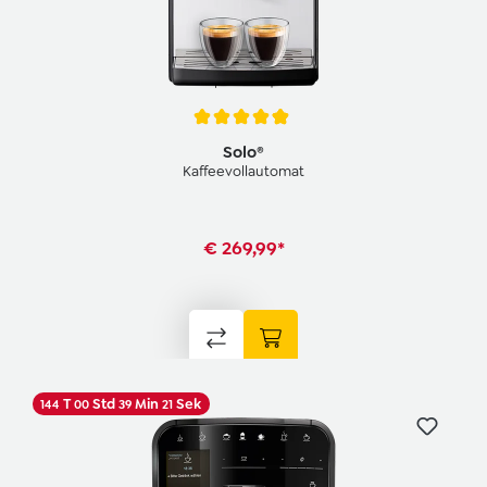
Average rating of 4.9 out of 5 stars
Solo®
Kaffeevollautomat
€ 269,99*
T
Std
Min
Sek
144
00
39
20