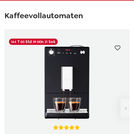
Skip product gallery
Kaffeevollautomaten
T
Std
Min
Sek
144
00
39
20
Average rating of 4.9 out of 5 stars