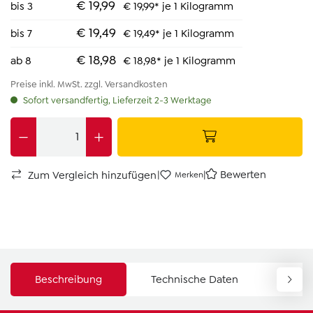
€ 19,99
bis
3
€ 19,99* je 1 Kilogramm
€ 19,49
bis
7
€ 19,49* je 1 Kilogramm
€ 18,98
ab
8
€ 18,98* je 1 Kilogramm
Preise inkl. MwSt. zzgl. Versandkosten
Sofort versandfertig, Lieferzeit 2-3 Werktage
|
|
Bewerten
Zum Vergleich hinzufügen
Merken
Beschreibung
Technische Daten
Down