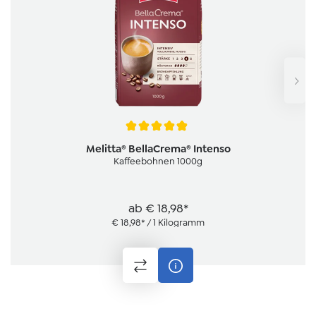
Average rating of 4.9 out of 5 stars
Melitta® BellaCrema® Intenso
Kaffeebohnen 1000g
ab
€ 18,98*
€ 18,98* / 1 Kilogramm