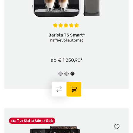
Average rating of 4.6 out of 5 stars
Barista TS Smart®
Kaffeevollautomat
ab
€ 1.250,90*
T
Std
Min
Sek
146
21
31
12