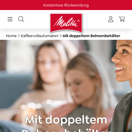
Kostenlose Rücksendung
in content
Home
Kaffeevollautomaten
Mit doppeltem Bohnenbehälter
Mit doppeltem