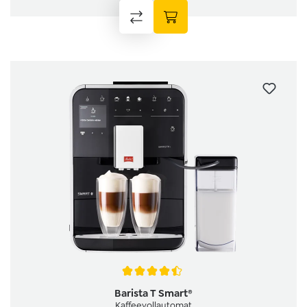
Average rating of 4.5 out of 5 stars
Barista T Smart®
Kaffeevollautomat