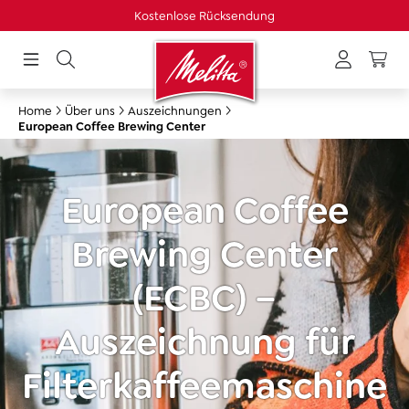
Kostenlose Rücksendung
in content
Home
Über uns
Auszeichnungen
European Coffee Brewing Center
European Coffee
Brewing Center
(ECBC) –
Auszeichnung für
Filterkaffeemaschine