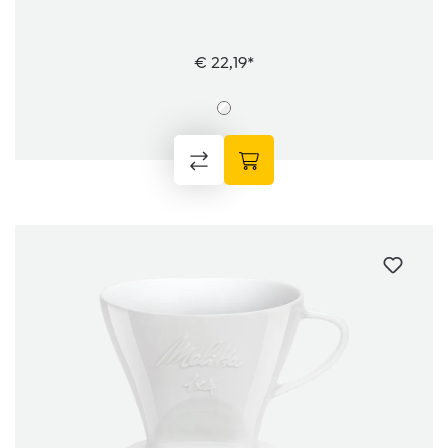
€ 22,19*