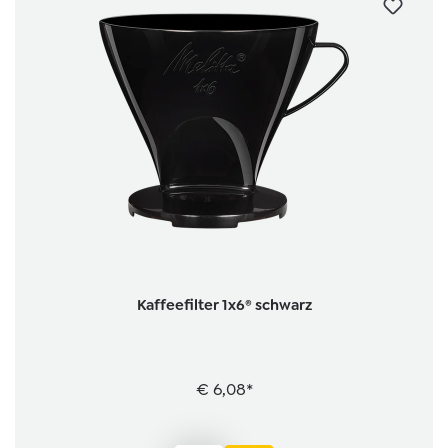
Kaffeefilter 1x6® schwarz
€ 6,08*