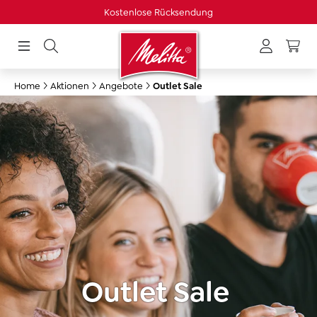
Kostenlose Rücksendung
in content
Home
Aktionen
Angebote
Outlet Sale
Outlet Sale