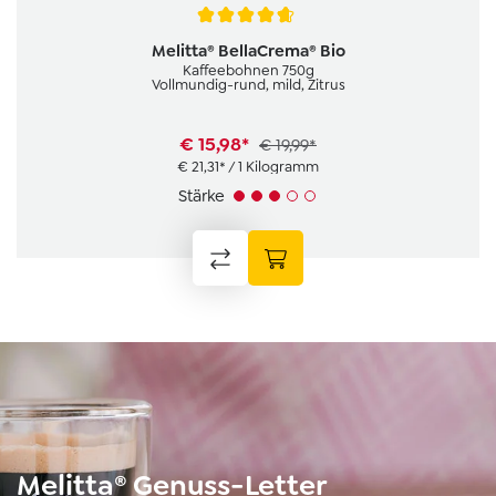
Average rating of 4.7 out of 5 stars
Melitta® BellaCrema® Bio
Kaffeebohnen 750g
Vollmundig-rund, mild, Zitrus
€ 15,98*
€ 19,99*
€ 21,31* / 1 Kilogramm
Stärke
Melitta® Genuss-Letter