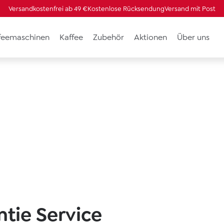
Versandkostenfrei ab 49 €
Kostenlose Rücksendung
Versand mit Post
ffeemaschinen
Kaffee
Zubehör
Aktionen
Über uns
ntie Service