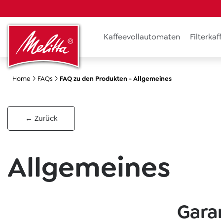
search
Skip to main navigation
Kaffeevollautomaten
Filterka
Home
FAQs
FAQ zu den Produkten - Allgemeines
← Zurück
Allgemeines
Gara